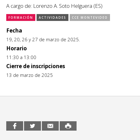
A cargo de: Lorenzo A. Soto Helguera (ES)
CCE en el interior/libros
Exposiciones
FORMACIÓN
ACTIVIDADES
CCE MONTEVIDEO
Espacio itinerante de lectura infantil
Formación
Fecha
19, 20, 26 y 27 de marzo de 2025.
Género y Diversidad
Horario
Infantil y Juvenil
11:30 a 13:00
Cierre de inscripciones
Letras
13 de marzo de 2025
Medio Ambiente
Música
Sin categoría