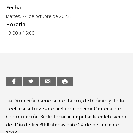
Fecha
CCE en el interior/libros
Exposiciones
Martes, 24 de octubre de 2023.
Espacio itinerante de lectura infantil
Formación
Horario
13:00 a 16:00
Género y Diversidad
Infantil y Juvenil
Letras
Medio Ambiente
Música
La Dirección General del Libro, del Cómic y de la
Sin categoría
Lectura, a través de la Subdirección General de
Coordinación Bibliotecaria, impulsa la celebración
del Día de las Bibliotecas este 24 de octubre de
2023.