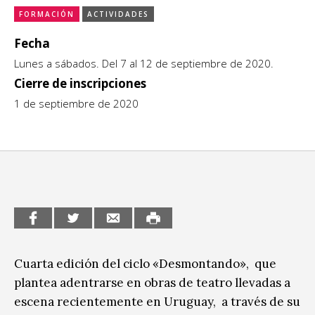
FORMACIÓN
ACTIVIDADES
CCE en el interior/libros
Exposiciones
Fecha
Espacio itinerante de lectura infantil
Formación
Lunes a sábados. Del 7 al 12 de septiembre de 2020.
Cierre de inscripciones
Género y Diversidad
1 de septiembre de 2020
Infantil y Juvenil
Letras
Medio Ambiente
Música
Sin categoría
Cuarta edición del ciclo «Desmontando», que
plantea adentrarse en obras de teatro llevadas a
escena recientemente en Uruguay, a través de su