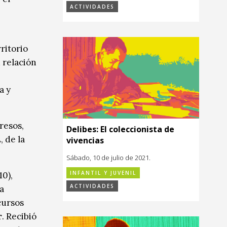
ACTIVIDADES
ritorio
 relación
a y
resos,
Delibes: El coleccionista de
, de la
vivencias
Sábado, 10 de julio de 2021.
INFANTIL Y JUVENIL
10),
ACTIVIDADES
a
cursos
r
. Recibió