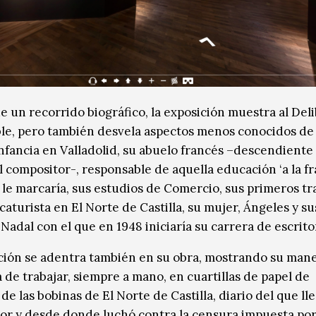
de un recorrido biográfico, la exposición muestra al Del
le, pero también desvela aspectos menos conocidos de 
nfancia en Valladolid, su abuelo francés –descendiente
l compositor-, responsable de aquella educación ‘a la fr
 le marcaría, sus estudios de Comercio, sus primeros tr
aturista en El Norte de Castilla, su mujer, Ángeles y sus
Nadal con el que en 1948 iniciaría su carrera de escrito
ción se adentra también en su obra, mostrando su man
 de trabajar, siempre a mano, en cuartillas de papel de
de las bobinas de El Norte de Castilla, diario del que lle
tor y desde donde luchó contra la censura impuesta por