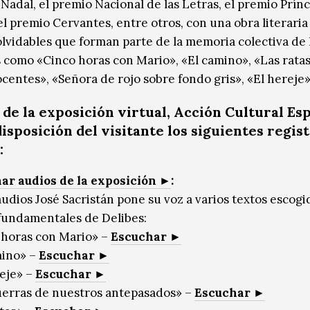
 Nadal, el premio Nacional de las Letras, el premio Prín
el premio Cervantes, entre otros, con una obra literaria
nolvidables que forman parte de la memoria colectiva de 
 como «Cinco horas con Mario», «El camino», «Las ratas
centes», «Señora de rojo sobre fondo gris», «El hereje»,
de la exposición virtual, Acción Cultural Es
isposición del visitante los siguientes
regis
:
ar audios de la exposición ►
:
audios José Sacristán pone su voz a varios textos escogi
 fundamentales de Delibes:
horas con Mario» –
Escuchar ►
ino» –
Escuchar ►
eje» –
Escuchar ►
erras de nuestros antepasados» –
Escuchar ►