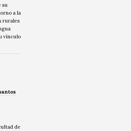
e su
orno a la
s rurales
engua
su vínculo
 santos
cultad de