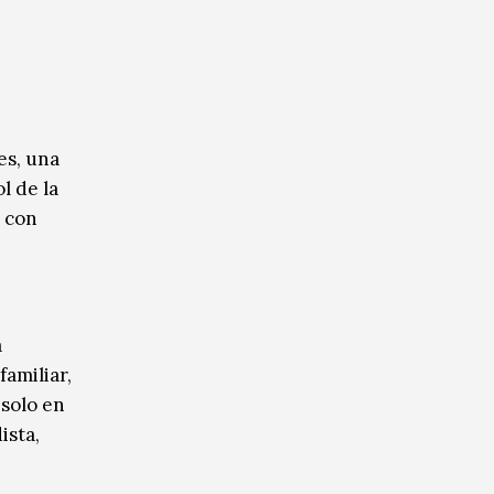
es, una
l de la
a con
a
familiar,
 solo en
ista,