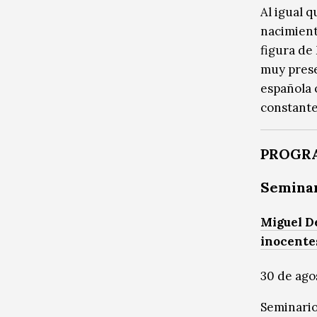
Al igual 
nacimient
figura de 
muy presen
española o
constante
PROGRA
Seminar
Miguel De
inocente
30 de agos
Seminario