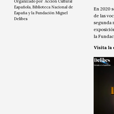
Organizado por
Acción Cultural
Música
Música
Española,
Biblioteca Nacional de
En 2020 s
España
y la
Fundación Miguel
de las voc
Sin categoría
Sin categoría
Delibes
segunda m
exposició
la Fundac
Visita la