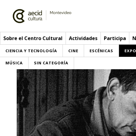
Sobre el Centro Cultural
Actividades
Participa
N
CIENCIA Y TECNOLOGÍA
CINE
ESCÉNICAS
EXPO
MÚSICA
SIN CATEGORÍA
Sobre el Centro Cultural
Red AECID
Actividades
Equipo
> Ir a Actividades
Participa
Instalaciones
Esta semana
Envíanos tu propuesta
Noticias
Visítanos
Inscripciones
Buzón de sugerencias
Convocatorias