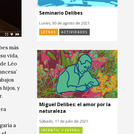
Seminario Delibes
Lunes, 30 de agosto de 2021.
LETRAS
ACTIVIDADES
ibes más
su vida,
 de Léo
ancesa’
abajos
 hijos, y
r.
Miguel Delibes: el amor por la
era
naturaleza
Sábado, 17 de julio de 2021.
garía a
INFANTIL Y JUVENIL
 el