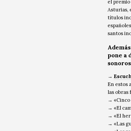
el premio
Asturias, 
títulos i
españoles
santos ino
Además 
pone a d
sonoros
→
Escuch
En estos 
las obras
→ «Cinco 
→ «El cam
→ «El her
→ «Las gu