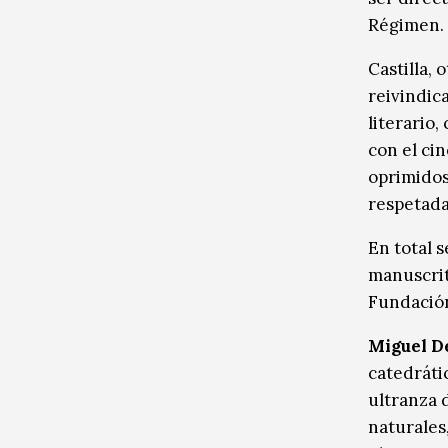
Régimen.
Castilla, 
reivindic
literario,
con el cin
oprimidos
respetada
En total 
manuscrit
Fundación
Miguel D
catedráti
ultranza d
naturales