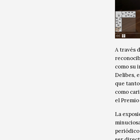
A través 
reconocib
como su i
Delibes, e
que tanto
como caric
el Premio 
La exposi
minuciosa
periódico 
ser direc