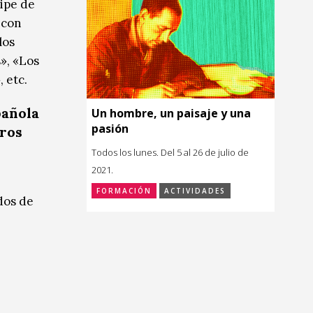
cipe de
 con
los
», «Los
 etc.
pañola
Un hombre, un paisaje y una
pasión
tros
Todos los lunes. Del 5 al 26 de julio de
2021.
FORMACIÓN
ACTIVIDADES
dos de