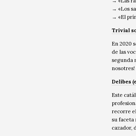
→ «Las ra
→ «Los sa
→ «El prí
Trivial s
En 2020 s
de las voc
segunda m
nosotres!
Delibes (
Este catá
profesion
recorre e
su faceta
cazador, 