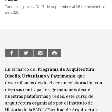
Todos los jueves. Del 3 de septiembre al 26 de noviembre
CCE en el interior/libros
Exposiciones
de 2020.
Espacio itinerante de lectura infantil
Formación
Género y Diversidad
Infantil y Juvenil
Letras
Medio Ambiente
En el marco del
Programa de Arquitectura,
Diseño, Urbanismo y Patrimonio
, que
Música
desarrollamos desde el cce en colaboración con
Sin categoría
diversas contrapartes, germinamos desde
nuestras plataformas y redes, este curso de
arquitectura organizado por el Instituto de
Historia de la FADU/Facultad de Arquitectura,