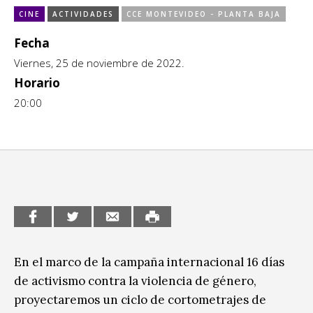
Escénicas
CINE
ACTIVIDADES
CCE MONTEVIDEO - PLANTA BAJA
CCE en el interior/libros
Exposiciones
Fecha
Espacio itinerante de lectura infantil
Viernes, 25 de noviembre de 2022.
Formación
Horario
Género y Diversidad
20:00
Infantil y Juvenil
Letras
Medio Ambiente
Música
Sin categoría
En el marco de la campaña internacional 16 días
de activismo contra la violencia de género,
proyectaremos un ciclo de cortometrajes de