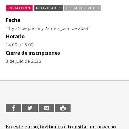
CCE en el interior/libros
FORMACIÓN
ACTIVIDADES
CCE MONTEVIDEO
Exposiciones
Fecha
Espacio itinerante de lectura infantil
Formación
11 y 25 de julio, 8 y 22 de agosto de 2023.
Horario
Género y Diversidad
14:00 a 16:00
Infantil y Juvenil
Cierre de inscripciones
3 de julio de 2023
Letras
Medio Ambiente
Música
Sin categoría
En este curso, invitamos a transitar un proceso