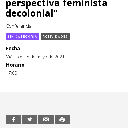
perspectiva feminista
CCE en el interior/libros
Exposiciones
decolonial”
Espacio itinerante de lectura infantil
Formación
Conferencia
Género y Diversidad
SIN CATEGORÍA
ACTIVIDADES
Infantil y Juvenil
Fecha
Miércoles, 5 de mayo de 2021.
Letras
Horario
Medio Ambiente
17:00
Música
Sin categoría