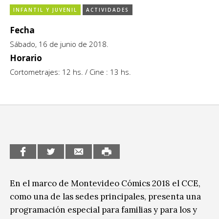
INFANTIL Y JUVENIL
ACTIVIDADES
CCE en el interior/libros
Exposiciones
Fecha
Espacio itinerante de lectura infantil
Formación
Sábado, 16 de junio de 2018.
Género y Diversidad
Horario
Cortometrajes: 12 hs. / Cine : 13 hs.
Infantil y Juvenil
Letras
Medio Ambiente
Música
Sin categoría
En el marco de
Montevideo Cómics 2018
el CCE,
como una de las sedes principales, presenta una
programación especial para familias y para los y