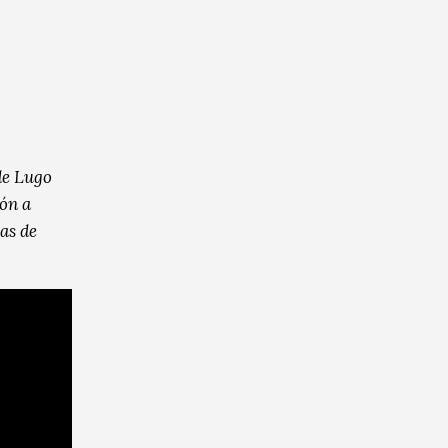
de Lugo
ión a
as de