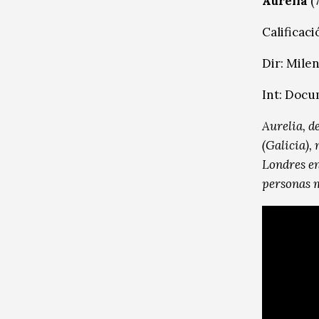
Aurelia
(7
Calificaci
Dir: Mile
Int: Docu
Aurelia, d
(Galicia),
Londres en
personas 