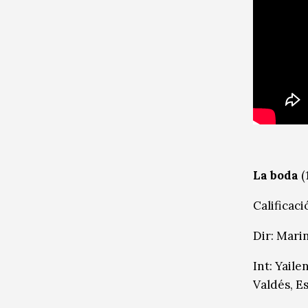
La boda
(
Calificaci
Dir: Mari
Int: Yaile
Valdés, E