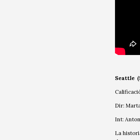
Seattle (1
Calificaci
Dir: Mart
Int: Anto
La histori