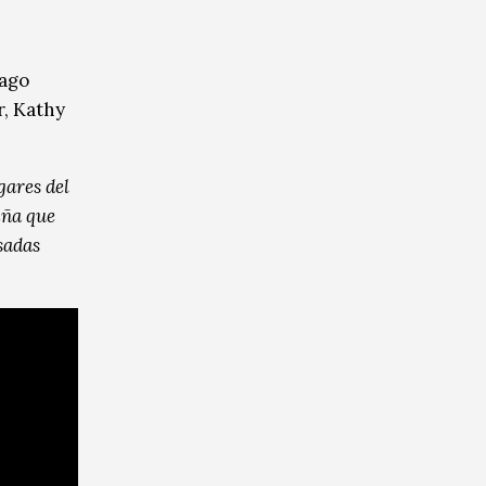
Yago
r, Kathy
gares del
iña que
sadas