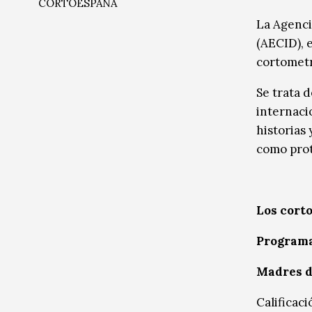
CORTOESPAÑA
Música
Música
La Agenci
(AECID), 
Sin categoría
Sin categoría
cortometr
Se trata 
internaci
historias
como prot
Los corto
Programa
Madres d
Calificac