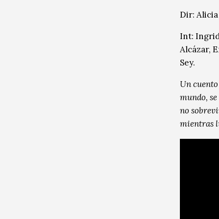
Dir: Alici
Int: Ingr
Alcázar, 
Sey.
Un cuento 
mundo, se 
no sobrevi
mientras l