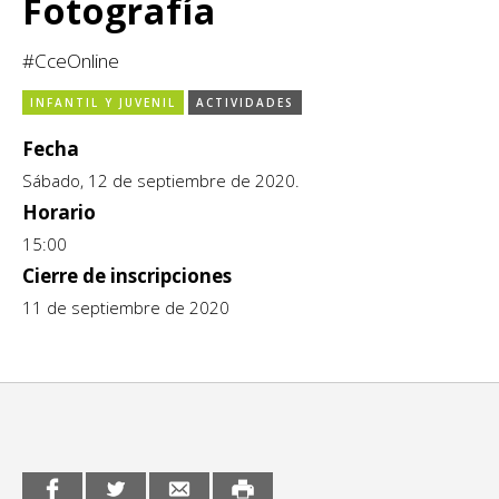
Fotografía
CCE en el interior/libros
Exposiciones
#CceOnline
Espacio itinerante de lectura infantil
Formación
INFANTIL Y JUVENIL
ACTIVIDADES
Género y Diversidad
Fecha
Sábado, 12 de septiembre de 2020.
Infantil y Juvenil
Horario
15:00
Letras
Cierre de inscripciones
Medio Ambiente
11 de septiembre de 2020
Música
Sin categoría