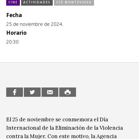
Escénicas
CINE
ACTIVIDADES
CCE MONTEVIDEO
CCE en el interior/libros
Fecha
Exposiciones
Espacio itinerante de lectura infantil
25 de noviembre de 2024.
Formación
Horario
20:30
Género y Diversidad
Infantil y Juvenil
Letras
Medio Ambiente
Música
Sin categoría
El 25 de noviembre se conmemora el Día
Internacional de la Eliminación de la Violencia
contra la Mujer. Con este motivo, la Agencia