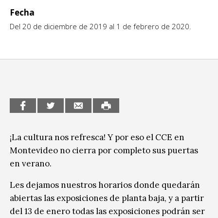
Fecha
CCE en el interior/libros
Exposiciones
Del 20 de diciembre de 2019 al 1 de febrero de 2020.
Espacio itinerante de lectura infantil
Formación
Género y Diversidad
Infantil y Juvenil
Letras
Medio Ambiente
¡La cultura nos refresca! Y por eso el CCE en
Música
Montevideo no cierra por completo sus puertas
en verano.
Sin categoría
Les dejamos nuestros horarios donde quedarán
abiertas las exposiciones de planta baja, y a partir
del 13 de enero todas las exposiciones podrán ser