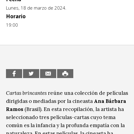
Lunes, 18 de marzo de 2024.
CCE en el interior/libros
Exposiciones
Horario
Espacio itinerante de lectura infantil
19:00
Formación
Género y Diversidad
Infantil y Juvenil
Letras
Medio Ambiente
Música
Cartas brincantes
reúne una colección de películas
dirigidas o mediadas por la cineasta
Ana Bárbara
Sin categoría
Ramos
(Brasil). En esta recopilación, la artista ha
seleccionado tres películas-cartas cuyo tema
común es la infancia y la profunda empatía con la
naturaleza. En estas películas, la cineasta ha