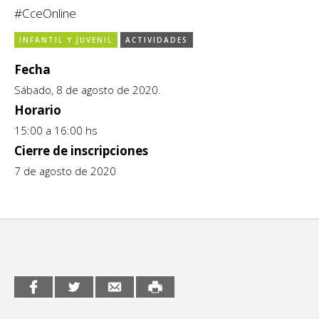
#CceOnline
CCE en el interior/libros
Exposiciones
INFANTIL Y JUVENIL
ACTIVIDADES
Espacio itinerante de lectura infantil
Formación
Fecha
Género y Diversidad
Sábado, 8 de agosto de 2020.
Horario
Infantil y Juvenil
15:00 a 16:00 hs
Cierre de inscripciones
Letras
7 de agosto de 2020
Medio Ambiente
Música
Sin categoría