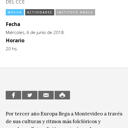
DEL CCE
CCE en el interior/libros
Exposiciones
MÚSICA
ACTIVIDADES
INSTITUTO ANGLO
Espacio itinerante de lectura infantil
Formación
Fecha
Miércoles, 6 de junio de 2018.
Género y Diversidad
Horario
Infantil y Juvenil
20 hs.
Letras
Medio Ambiente
Música
Sin categoría
Por tercer año Europa llega a Montevideo a través
de sus culturas y ritmos más folclóricos y