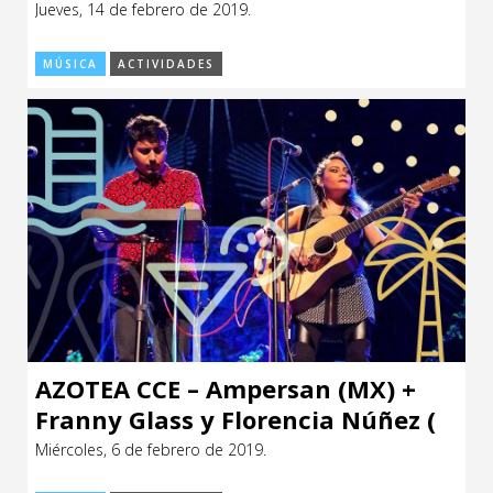
Jueves, 14 de febrero de 2019.
CCE en el interior/libros
Exposiciones
MÚSICA
ACTIVIDADES
Espacio itinerante de lectura infantil
Formación
Género y Diversidad
Infantil y Juvenil
Letras
Medio Ambiente
Música
Sin categoría
AZOTEA CCE – Ampersan (MX) +
Franny Glass y Florencia Núñez (
UY)
Miércoles, 6 de febrero de 2019.