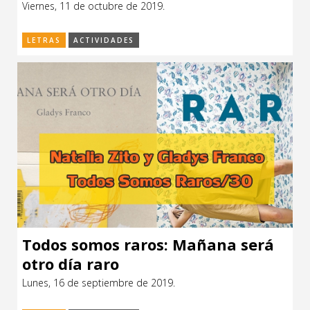
Viernes, 11 de octubre de 2019.
CCE en el interior/libros
Exposiciones
LETRAS
ACTIVIDADES
Espacio itinerante de lectura infantil
Formación
Género y Diversidad
Infantil y Juvenil
Letras
Medio Ambiente
Música
Sin categoría
Todos somos raros: Mañana será
otro día raro
Lunes, 16 de septiembre de 2019.