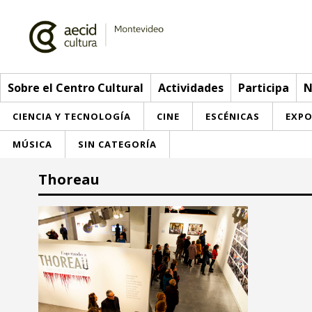
Sobre el Centro Cultural
Actividades
Participa
N
CIENCIA Y TECNOLOGÍA
CINE
ESCÉNICAS
EXPO
MÚSICA
SIN CATEGORÍA
Sobre el Centro Cultural
Thoreau
Red AECID
Actividades
Equipo
> Ir a Actividades
Participa
Instalaciones
Esta semana
Envíanos tu propuesta
Noticias
Visítanos
Inscripciones
Buzón de sugerencias
Convocatorias