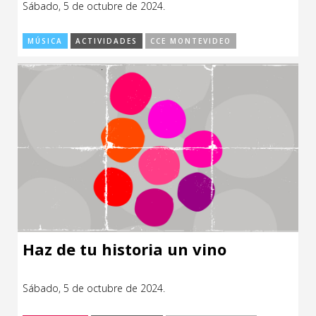
Sábado, 5 de octubre de 2024.
CCE en el interior/libros
Exposiciones
MÚSICA
ACTIVIDADES
CCE MONTEVIDEO
Espacio itinerante de lectura infantil
Formación
Género y Diversidad
Infantil y Juvenil
Letras
Medio Ambiente
Música
Sin categoría
Haz de tu historia un vino
Sábado, 5 de octubre de 2024.