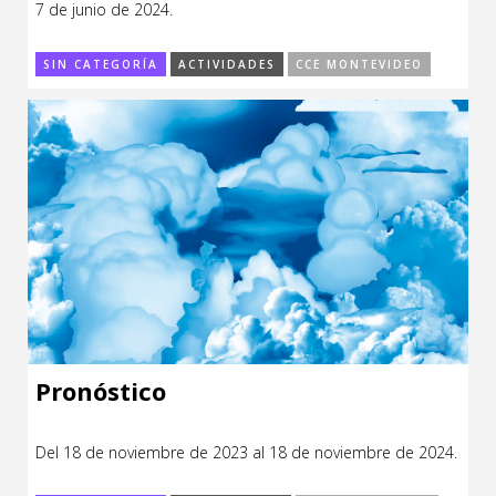
7 de junio de 2024.
CCE en el interior/libros
Exposiciones
SIN CATEGORÍA
ACTIVIDADES
CCE MONTEVIDEO
Espacio itinerante de lectura infantil
Formación
Género y Diversidad
Infantil y Juvenil
Letras
Medio Ambiente
Música
Sin categoría
Pronóstico
Del 18 de noviembre de 2023 al 18 de noviembre de 2024.