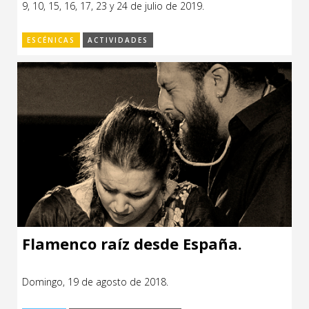
9, 10, 15, 16, 17, 23 y 24 de julio de 2019.
CCE en el interior/libros
Exposiciones
ESCÉNICAS
ACTIVIDADES
Espacio itinerante de lectura infantil
Formación
Género y Diversidad
Infantil y Juvenil
Letras
Medio Ambiente
Música
Sin categoría
Flamenco raíz desde España.
Domingo, 19 de agosto de 2018.