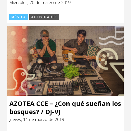
Miércoles, 20 de marzo de 2019.
CCE en el interior/libros
Exposiciones
MÚSICA
ACTIVIDADES
Espacio itinerante de lectura infantil
Formación
Género y Diversidad
Infantil y Juvenil
Letras
Medio Ambiente
Música
Sin categoría
AZOTEA CCE – ¿Con qué sueñan los
bosques? / DJ-VJ
Jueves, 14 de marzo de 2019.