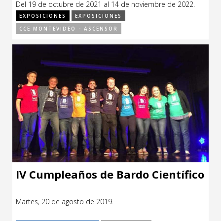
Del 19 de octubre de 2021 al 14 de noviembre de 2022.
CCE en el interior/libros
Exposiciones
EXPOSICIONES
EXPOSICIONES
CCE MONTEVIDEO - ASCENSOR
Espacio itinerante de lectura infantil
Formación
Género y Diversidad
Infantil y Juvenil
Letras
Medio Ambiente
Música
Sin categoría
IV Cumpleaños de Bardo Científico
Martes, 20 de agosto de 2019.