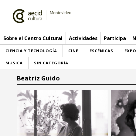
Sobre el Centro Cultural
Actividades
Participa
N
CIENCIA Y TECNOLOGÍA
CINE
ESCÉNICAS
EXPO
MÚSICA
SIN CATEGORÍA
Sobre el Centro Cultural
Beatriz Guido
Red AECID
Actividades
Equipo
> Ir a Actividades
Participa
Instalaciones
Esta semana
Envíanos tu propuesta
Noticias
Visítanos
Inscripciones
Buzón de sugerencias
Convocatorias