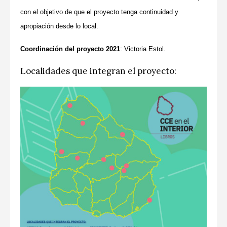
con el objetivo de que el proyecto tenga continuidad y
CCE en el interior/libros
Exposiciones
apropiación desde lo local.
Espacio itinerante de lectura infantil
Formación
Coordinación del proyecto 2021
: Victoria Estol.
Género y Diversidad
Localidades que integran el proyecto:
Infantil y Juvenil
Letras
Medio Ambiente
Música
Sin categoría