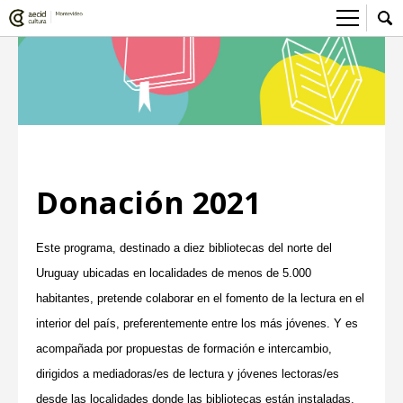
Sobre el Centro Cultural
Red AECID
Actividades
Equipo
> Ir a Actividades
Participa
Instalaciones
Esta semana
Envíanos tu propuesta
Noticias
Donación 2021
Visítanos
Inscripciones
Buzón de sugerencias
Convocatorias
> Ir a Convocatorias
Medios
Este programa, destinado a diez bibliotecas del norte del
Uruguay ubicadas en localidades de menos de 5.000
Convocatorias CCE
Sala de Prensa
Mediateca
habitantes, pretende colaborar en el fomento de la lectura en el
Convocatorias externas
CCE Medios
> Ir a Mediateca
Ciencia y Tecnología
interior del país, preferentemente entre los más jóvenes. Y es
acompañada por propuestas de formación e intercambio,
Ludoteca
Cine
dirigidos a mediadoras/es de lectura y jóvenes lectoras/es
Comicteca
Escénicas
desde las localidades donde las bibliotecas están instaladas,