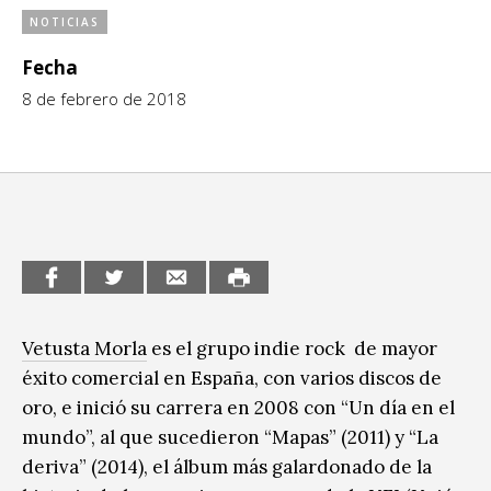
NOTICIAS
CCE en el interior/libros
Exposiciones
Fecha
Espacio itinerante de lectura infantil
Formación
8 de febrero de 2018
Género y Diversidad
Infantil y Juvenil
Letras
Medio Ambiente
Música
Vetusta Morla
es el grupo indie rock de mayor
Sin categoría
éxito comercial en España, con varios discos de
oro, e inició su carrera en 2008 con “Un día en el
mundo”, al que sucedieron “Mapas” (2011) y “La
deriva” (2014), el álbum más galardonado de la