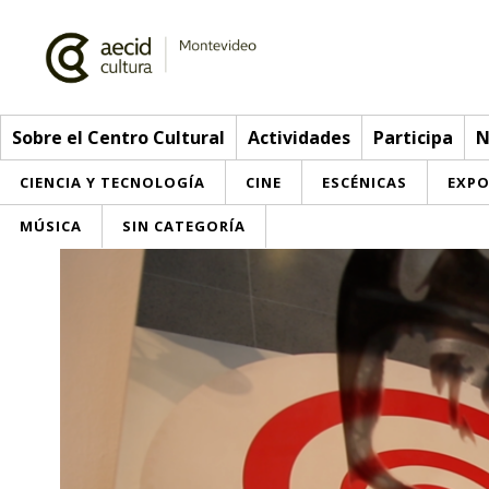
Sobre el Centro Cultural
Actividades
Participa
N
CIENCIA Y TECNOLOGÍA
CINE
ESCÉNICAS
EXPO
MÚSICA
SIN CATEGORÍA
Sobre el Centro Cultural
Red AECID
Actividades
Equipo
> Ir a Actividades
Participa
Instalaciones
Esta semana
Envíanos tu propuesta
Noticias
Visítanos
Inscripciones
Buzón de sugerencias
Convocatorias