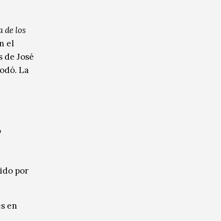
a de los
n el
s de José
Rodó. La
o
ido por
es en