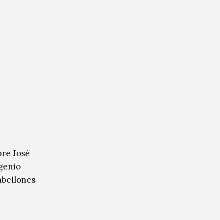
bre José
ugenio
abellones