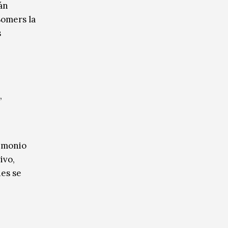
án
Somers la
s
,
rimonio
ivo,
des se