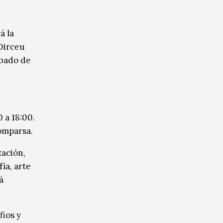
á la
 Dirceu
ábado de
 a 18:00.
omparsa.
zación,
ía, arte
á
fios y