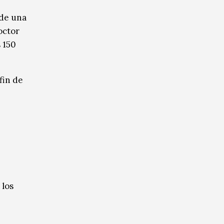
 de una
octor
 150
fin de
 los