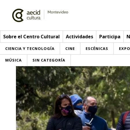
Sobre el Centro Cultural
Actividades
Participa
N
CIENCIA Y TECNOLOGÍA
CINE
ESCÉNICAS
EXPO
MÚSICA
SIN CATEGORÍA
Sobre el Centro Cultural
Red AECID
Actividades
Equipo
> Ir a Actividades
Participa
Instalaciones
Esta semana
Envíanos tu propuesta
Noticias
Visítanos
Inscripciones
Buzón de sugerencias
Convocatorias