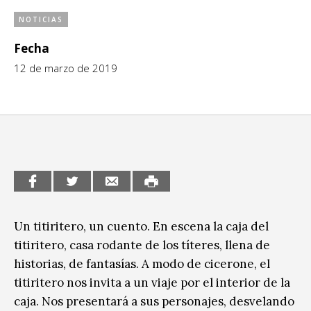
CCE en el interior/libros
NOTICIAS
Exposiciones
Fecha
Espacio itinerante de lectura infantil
Formación
12 de marzo de 2019
Género y Diversidad
Infantil y Juvenil
Letras
Medio Ambiente
Música
Un titiritero, un cuento. En escena la caja del
Sin categoría
titiritero, casa rodante de los títeres, llena de
historias, de fantasías. A modo de cicerone, el
titiritero nos invita a un viaje por el interior de la
caja. Nos presentará a sus personajes, desvelando