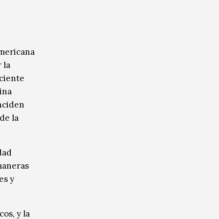
americana
 la
eciente
ina
inciden
de la
dad
 maneras
es y
os, y la