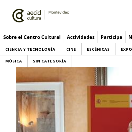
Sobre el Centro Cultural
Actividades
Participa
N
CIENCIA Y TECNOLOGÍA
CINE
ESCÉNICAS
EXPO
MÚSICA
SIN CATEGORÍA
Sobre el Centro Cultural
Red AECID
Actividades
Equipo
> Ir a Actividades
Participa
Instalaciones
Esta semana
Envíanos tu propuesta
Noticias
Visítanos
Inscripciones
Buzón de sugerencias
Convocatorias