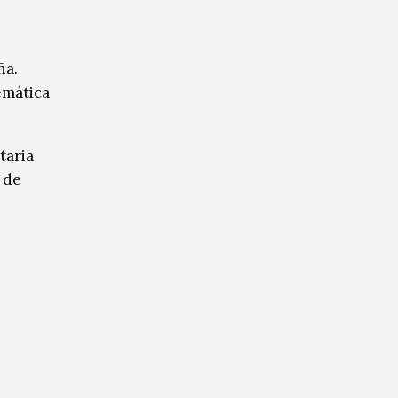
ña.
emática
taria
 de