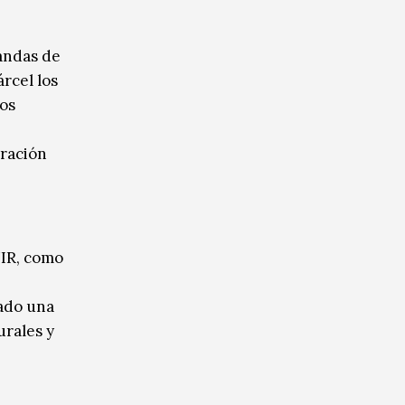
andas de
rcel los
los
eración
UIR, como
cado una
urales y