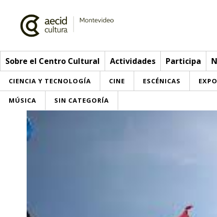
Sobre el Centro Cultural
Actividades
Participa
N
CIENCIA Y TECNOLOGÍA
CINE
ESCÉNICAS
EXPO
MÚSICA
SIN CATEGORÍA
Sobre el Centro Cultural
Red AECID
Actividades
Equipo
> Ir a Actividades
Participa
Instalaciones
Esta semana
Envíanos tu propuesta
Noticias
Visítanos
Inscripciones
Buzón de sugerencias
Convocatorias