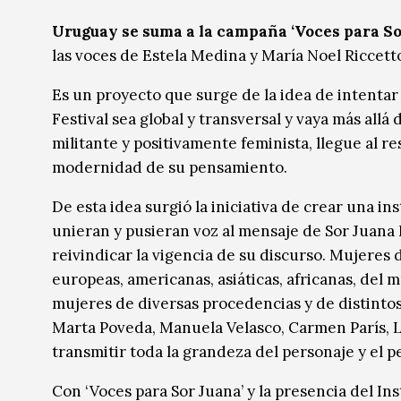
Música
Música
Uruguay se suma a la campaña ‘Voces para So
las voces de Estela Medina y María Noel Riccett
Sin categoría
Sin categoría
Es un proyecto que surge de la idea de intentar
Festival sea global y transversal y vaya más all
militante y positivamente feminista, llegue al r
modernidad de su pensamiento.
De esta idea surgió la iniciativa de crear una 
unieran y pusieran voz al mensaje de Sor Juana 
reivindicar la vigencia de su discurso. Mujeres de
europeas, americanas, asiáticas, africanas, del 
mujeres de diversas procedencias y de distintos 
Marta Poveda, Manuela Velasco, Carmen París, L
transmitir toda la grandeza del personaje y el 
Con ‘Voces para Sor Juana’ y la presencia del Inst