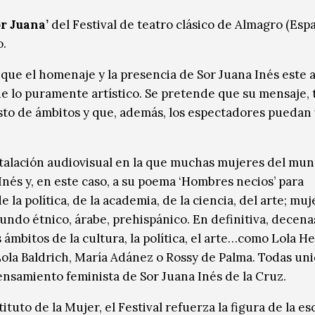
r Juana’
del Festival de teatro clásico de Almagro (Esp
o.
 que el homenaje y la presencia de Sor Juana Inés este 
á de lo puramente artístico. Se pretende que su mensaje, 
esto de ámbitos y que, además, los espectadores puedan 
instalación audiovisual en la que muchas mujeres del mu
Inés y, en este caso, a su poema ‘Hombres necios’ para
 la política, de la academia, de la ciencia, del arte; muj
mundo étnico, árabe, prehispánico. En definitiva, decena
ámbitos de la cultura, la política, el arte…como Lola He
ola Baldrich, María Adánez o Rossy de Palma. Todas uni
pensamiento feminista de Sor Juana Inés de la Cruz.
ituto de la Mujer, el Festival refuerza la figura de la es