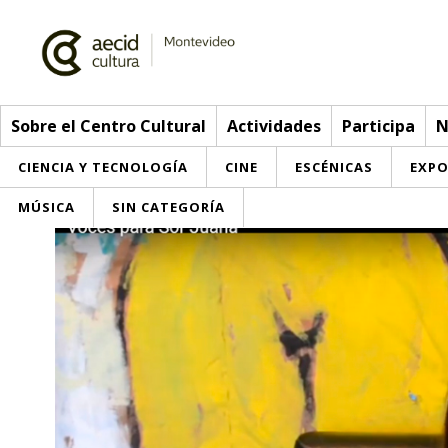
Sobre el Centro Cultural
Actividades
Participa
N
CIENCIA Y TECNOLOGÍA
CINE
ESCÉNICAS
EXPO
MÚSICA
SIN CATEGORÍA
Sobre el Centro Cultural
Red AECID
Actividades
Equipo
> Ir a Actividades
Participa
Instalaciones
Esta semana
Envíanos tu propuesta
Noticias
Visítanos
Inscripciones
Buzón de sugerencias
Convocatorias