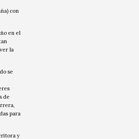
aña) con
año en el
tan
ver la
ndo se
eres
s de
rrera,
das para
critora y