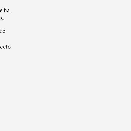
e ha
s.
ero
yecto