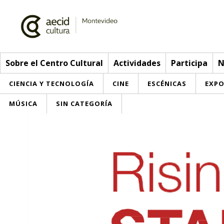
Sobre el Centro Cultural
Actividades
Participa
N
CIENCIA Y TECNOLOGÍA
CINE
ESCÉNICAS
EXPO
MÚSICA
SIN CATEGORÍA
Sobre el Centro Cultural
Red AECID
Actividades
Equipo
> Ir a Actividades
Participa
Instalaciones
Esta semana
Envíanos tu propuesta
Noticias
Visítanos
Inscripciones
Buzón de sugerencias
Convocatorias