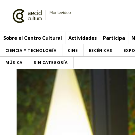
Sobre el Centro Cultural
Actividades
Participa
N
CIENCIA Y TECNOLOGÍA
CINE
ESCÉNICAS
EXPO
MÚSICA
SIN CATEGORÍA
Sobre el Centro Cultural
Red AECID
Actividades
Equipo
> Ir a Actividades
Participa
Instalaciones
Esta semana
Envíanos tu propuesta
Noticias
Visítanos
Inscripciones
Buzón de sugerencias
Convocatorias