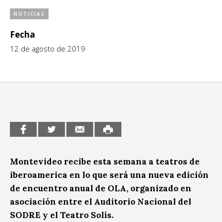
CCE en el interior/libros
NOTICIAS
Exposiciones
Fecha
Espacio itinerante de lectura infantil
Formación
12 de agosto de 2019
Género y Diversidad
Infantil y Juvenil
Letras
Medio Ambiente
Música
Montevideo recibe esta semana a teatros de
Sin categoría
iberoamerica en lo que será una nueva edición
de encuentro anual de OLA, organizado en
asociación entre el Auditorio Nacional del
SODRE y el Teatro Solís.