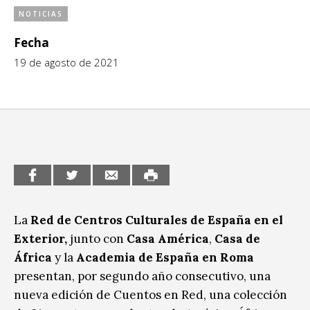
NOTICIAS
CCE en el interior/libros
Exposiciones
Fecha
Espacio itinerante de lectura infantil
Formación
19 de agosto de 2021
Género y Diversidad
Infantil y Juvenil
Letras
Medio Ambiente
Música
La
Red de Centros Culturales de España en el
Sin categoría
Exterior,
junto con
Casa América
,
Casa de
África
y la
Academia de España en Roma
presentan, por segundo año consecutivo, una
nueva edición de Cuentos en Red, una colección