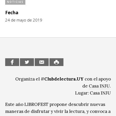
NOTICIAS
CCE en el interior/libros
Exposiciones
Fecha
Espacio itinerante de lectura infantil
Formación
24 de mayo de 2019
Género y Diversidad
Infantil y Juvenil
Letras
Medio Ambiente
Música
Organiza el #
Clubdelectura.UY
con el apoyo
Sin categoría
de
Casa INJU
.
Lugar: Casa INJU
Este año LIBROFEST propone descubrir nuevas
maneras de disfrutar y vivir la lectura, y convoca a