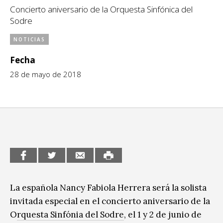
Concierto aniversario de la Orquesta Sinfónica del
CCE en el interior/libros
Exposiciones
Sodre
Espacio itinerante de lectura infantil
Formación
NOTICIAS
Género y Diversidad
Fecha
28 de mayo de 2018
Infantil y Juvenil
Letras
Medio Ambiente
Música
Sin categoría
La española Nancy Fabiola Herrera será la solista
invitada especial en el concierto aniversario de la
O
rquesta Sinfónia del Sodre
, el 1 y 2 de junio de