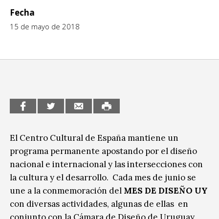
Fecha
CCE en el interior/libros
Exposiciones
15 de mayo de 2018
Espacio itinerante de lectura infantil
Formación
Género y Diversidad
Infantil y Juvenil
Letras
Medio Ambiente
El Centro Cultural de España mantiene un
Música
programa permanente apostando por el diseño
Sin categoría
nacional e internacional y las intersecciones con
la cultura y el desarrollo. Cada mes de junio se
une a la conmemoración del
MES DE DISEÑO UY
con diversas actividades, algunas de ellas en
conjunto con la Cámara de Diseño de Uruguay