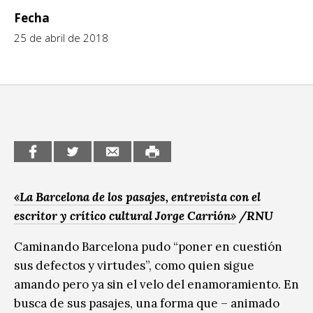
Fecha
CCE en el interior/libros
Exposiciones
25 de abril de 2018
Espacio itinerante de lectura infantil
Formación
Género y Diversidad
Infantil y Juvenil
Letras
Medio Ambiente
«La Barcelona de los pasajes, entrevista con el
Música
escritor y crítico cultural Jorge Carrión»
/RNU
Sin categoría
Caminando Barcelona pudo “poner en cuestión
sus defectos y virtudes”, como quien sigue
amando pero ya sin el velo del enamoramiento. En
busca de sus pasajes, una forma que – animado