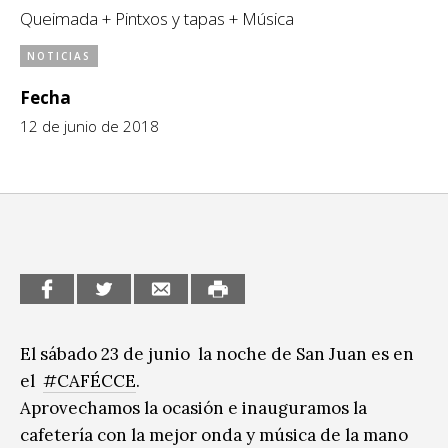
Queimada + Pintxos y tapas + Música
CCE en el interior/libros
Exposiciones
NOTICIAS
Espacio itinerante de lectura infantil
Formación
Fecha
Género y Diversidad
12 de junio de 2018
Infantil y Juvenil
Letras
Medio Ambiente
Música
Sin categoría
El sábado 23 de junio la noche de San Juan es en
el
#CAFÉCCE
.
Aprovechamos la ocasión e inauguramos la
cafetería con la mejor onda y música de la mano