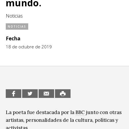
mundo.
CCE en el interior/libros
Exposiciones
Noticias
Espacio itinerante de lectura infantil
Formación
NOTICIAS
Género y Diversidad
Fecha
Infantil y Juvenil
18 de octubre de 2019
Letras
Medio Ambiente
Música
Sin categoría
La poeta fue destacada por la
BBC
junto con otras
artistas, personalidades de la cultura, políticas y
activistas.