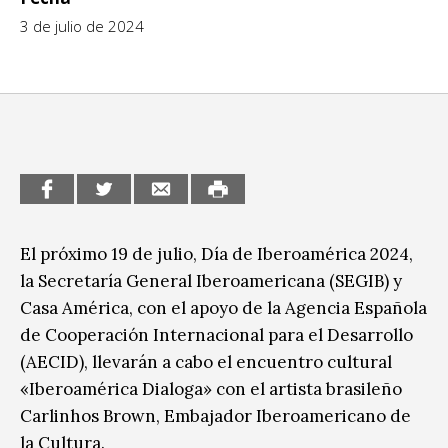
3 de julio de 2024
CCE en el interior/libros
Exposiciones
Espacio itinerante de lectura infantil
Formación
Género y Diversidad
Infantil y Juvenil
Letras
Medio Ambiente
El próximo 19 de julio, Día de Iberoamérica 2024,
la Secretaría General Iberoamericana (SEGIB) y
Música
Casa América, con el apoyo de la Agencia Española
Sin categoría
de Cooperación Internacional para el Desarrollo
(AECID), llevarán a cabo el encuentro cultural
«Iberoamérica Dialoga» con el artista brasileño
Carlinhos Brown, Embajador Iberoamericano de
la Cultura.