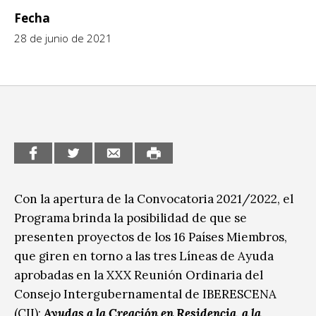
Fecha
CCE en el interior/libros
Exposiciones
28 de junio de 2021
Espacio itinerante de lectura infantil
Formación
Género y Diversidad
Infantil y Juvenil
Letras
Medio Ambiente
Con la apertura de la Convocatoria 2021/2022, el
Música
Programa brinda la posibilidad de que se
Sin categoría
presenten proyectos de los 16 Países Miembros,
que giren en torno a las tres Líneas de Ayuda
aprobadas en la XXX Reunión Ordinaria del
Consejo Intergubernamental de IBERESCENA
(CII):
Ayudas a la Creación en Residencia, a la