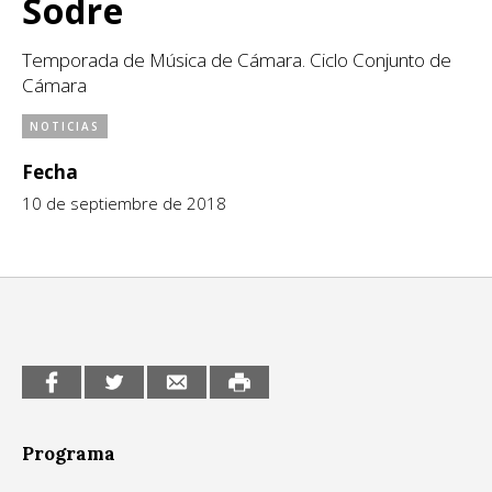
Sodre
CCE en el interior/libros
Exposiciones
Temporada de Música de Cámara. Ciclo Conjunto de
Espacio itinerante de lectura infantil
Formación
Cámara
Género y Diversidad
NOTICIAS
Fecha
Infantil y Juvenil
10 de septiembre de 2018
Letras
Medio Ambiente
Música
Sin categoría
Programa