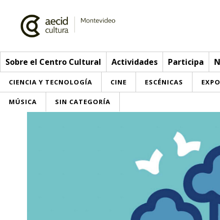
Sobre el Centro Cultural
Actividades
Participa
N
CIENCIA Y TECNOLOGÍA
CINE
ESCÉNICAS
EXPO
MÚSICA
SIN CATEGORÍA
Sobre el Centro Cultural
Red AECID
Actividades
Equipo
> Ir a Actividades
Participa
Instalaciones
Esta semana
Envíanos tu propuesta
Noticias
Visítanos
Inscripciones
Buzón de sugerencias
Convocatorias