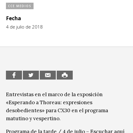
CCE MEDIOS
CCE en el interior/libros
Exposiciones
Fecha
Espacio itinerante de lectura infantil
Formación
4 de julio de 2018
Género y Diversidad
Infantil y Juvenil
Letras
Medio Ambiente
Música
Entrevistas en el marco de la exposición
Sin categoría
«Esperando a Thoreau: expresiones
desobedientes» para CX30 en el programa
matutino y vespertino.
Programa de la tarde / 4 de julio – Escuchar
aquí