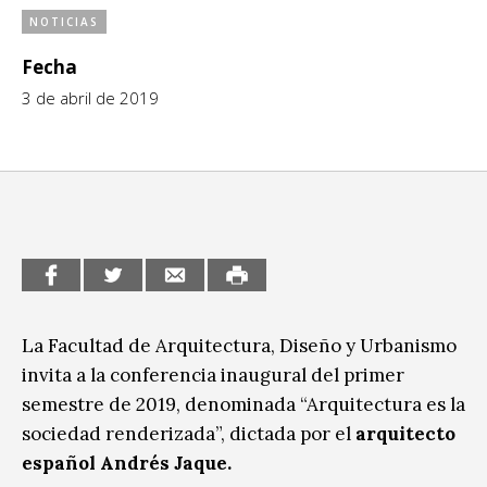
NOTICIAS
CCE en el interior/libros
Exposiciones
Fecha
Espacio itinerante de lectura infantil
Formación
3 de abril de 2019
Género y Diversidad
Infantil y Juvenil
Letras
Medio Ambiente
Música
La Facultad de Arquitectura, Diseño y Urbanismo
Sin categoría
invita a la conferencia inaugural del primer
semestre de 2019, denominada “Arquitectura es la
sociedad renderizada”, dictada por el
arquitecto
español Andrés Jaque.