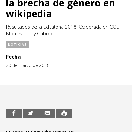
la brecha de género en
CCE en el interior/libros
Exposiciones
wikipedia
Espacio itinerante de lectura infantil
Formación
Resultados de la Editatona 2018. Celebrada en CCE
Montevideo y Cabildo
Género y Diversidad
NOTICIAS
Infantil y Juvenil
Fecha
Letras
20 de marzo de 2018
Medio Ambiente
Música
Sin categoría